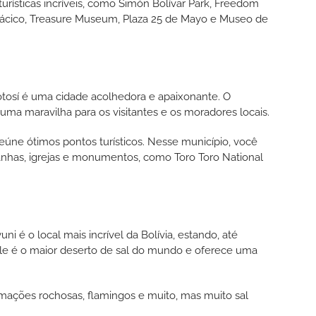
 turísticas incríveis, como Simón Bolívar Park, Freedom
tácico, Treasure Museum, Plaza 25 de Mayo e Museo de
otosí é uma cidade acolhedora e apaixonante. O
, uma maravilha para os visitantes e os moradores locais.
eúne ótimos pontos turísticos. Nesse município, você
anhas, igrejas e monumentos, como Toro Toro National
 é o local mais incrível da Bolívia, estando, até
Ele é o maior deserto de sal do mundo e oferece uma
ormações rochosas, flamingos e muito, mas muito sal