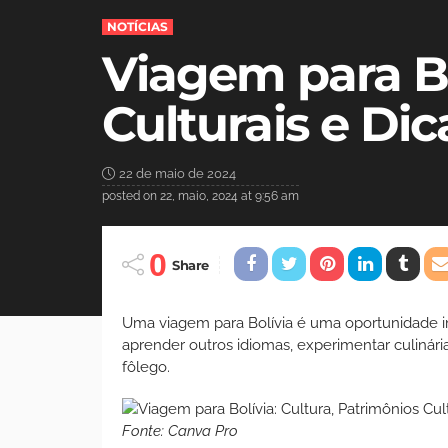
NOTÍCIAS
Viagem para Bo
Culturais e Di
22 de maio de 2024
posted on
22, maio, 2024 at 9:56 am
0
Share
Uma viagem para Bolívia é uma oportunidade i
aprender outros idiomas, experimentar culinária
fôlego.
Fonte: Canva Pro