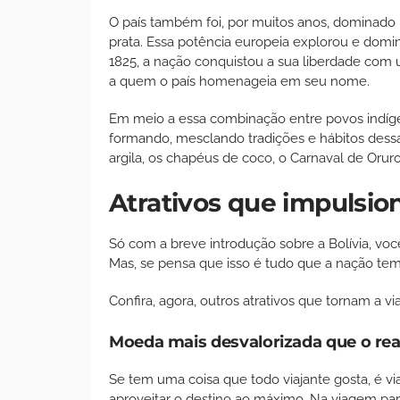
O país também foi, por muitos anos, dominado
prata. Essa potência europeia explorou e domino
1825, a nação conquistou a sua liberdade com
a quem o país homenageia em seu nome.
Em meio a essa combinação entre povos indígena
formando, mesclando tradições e hábitos dessa
argila, os chapéus de coco, o Carnaval de Orur
Atrativos que impulsio
Só com a breve introdução sobre a Bolívia, você
Mas, se pensa que isso é tudo que a nação tem
Confira, agora, outros atrativos que tornam a vi
Moeda mais desvalorizada que o rea
Se tem uma coisa que todo viajante gosta, é v
aproveitar o destino ao máximo. Na viagem para