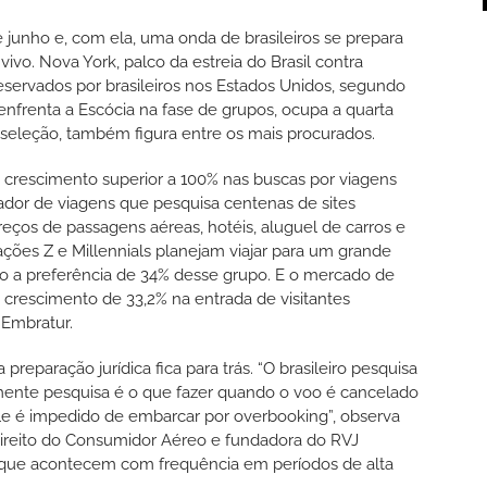
junho e, com ela, uma onda de brasileiros se prepara
vivo. Nova York, palco da estreia do Brasil contra
reservados por brasileiros nos Estados Unidos, segundo
 enfrenta a Escócia na fase de grupos, ocupa a quarta
da seleção, também figura entre os mais procurados.
 crescimento superior a 100% nas buscas por viagens
ador de viagens que pesquisa centenas de sites
ços de passagens aéreas, hotéis, aluguel de carros e
ções Z e Millennials planejam viajar para um grande
 a preferência de 34% desse grupo. E o mercado de
u crescimento de 33,2% na entrada de visitantes
 Embratur.
eparação jurídica fica para trás. “O brasileiro pesquisa
ramente pesquisa é o que fazer quando o voo é cancelado
ele é impedido de embarcar por overbooking”, observa
Direito do Consumidor Aéreo e fundadora do RVJ
 que acontecem com frequência em períodos de alta