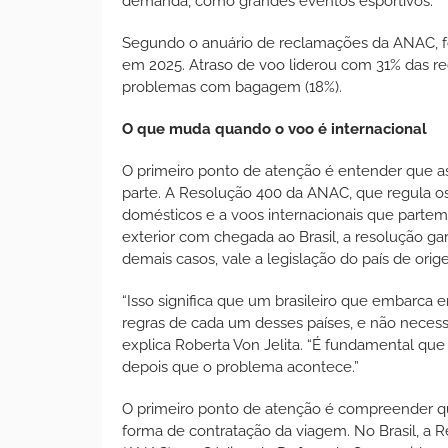
demanda, como grandes eventos esportivos.”
Segundo o anuário de reclamações da ANAC, fo
em 2025. Atraso de voo liderou com 31% das r
problemas com bagagem (18%).
O que muda quando o voo é internacional
O primeiro ponto de atenção é entender que 
parte. A Resolução 400 da ANAC, que regula os d
domésticos e a voos internacionais que partem
exterior com chegada ao Brasil, a resolução g
demais casos, vale a legislação do país de orig
“Isso significa que um brasileiro que embarca 
regras de cada um desses países, e não necess
explica Roberta Von Jelita. “É fundamental que
depois que o problema acontece.”
O primeiro ponto de atenção é compreender qu
forma de contratação da viagem. No Brasil, a R