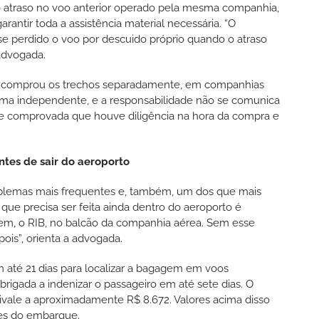
e atraso no voo anterior operado pela mesma companhia,
antir toda a assistência material necessária. “O
se perdido o voo por descuido próprio quando o atraso
 advogada.
ro comprou os trechos separadamente, em companhias
forma independente, e a responsabilidade não se comunica
e comprovada que houve diligência na hora da compra e
ntes de sair do aeroporto
blemas mais frequentes e, também, um dos que mais
 que precisa ser feita ainda dentro do aeroporto é
agem, o RIB, no balcão da companhia aérea. Sem esse
epois”, orienta a advogada.
até 21 dias para localizar a bagagem em voos
obrigada a indenizar o passageiro em até sete dias. O
uivale a aproximadamente R$ 8.672. Valores acima disso
tes do embarque.