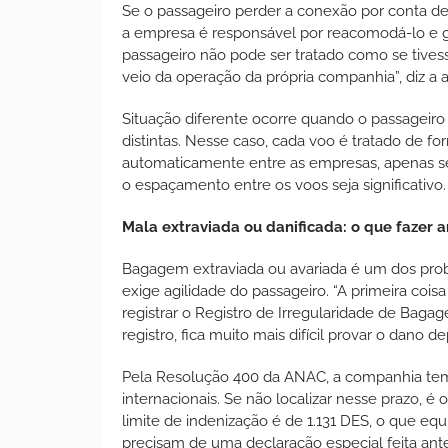
Se o passageiro perder a conexão por conta d
a empresa é responsável por reacomodá-lo e gar
passageiro não pode ser tratado como se tives
veio da operação da própria companhia”, diz a
Situação diferente ocorre quando o passagei
distintas. Nesse caso, cada voo é tratado de 
automaticamente entre as empresas, apenas s
o espaçamento entre os voos seja significativo.
Mala extraviada ou danificada: o que fazer a
Bagagem extraviada ou avariada é um dos pro
exige agilidade do passageiro. “A primeira coisa
registrar o Registro de Irregularidade de Bag
registro, fica muito mais difícil provar o dano d
Pela Resolução 400 da ANAC, a companhia tem 
internacionais. Se não localizar nesse prazo, é 
limite de indenização é de 1.131 DES, o que eq
precisam de uma declaração especial feita an