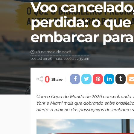
Voo cancelado,
perdida: o que 
embarcar para
28 de maio de 2026
posted on
28, maio, 2026 at 7:35 am
0
Share
Com a Copa do Mundo de 2026 concentrando vi
York e Miami mais que dobrando entre brasileir
alerta: a maioria dos passageiros desembarca 