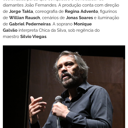
diamantes João Fernandes. A produção conta com direção
de
Jorge Takla
, coreografia de
Regina Advento
, figurinos
de
Willian Rausch
, cenários de
Jonas Soares
e iluminação
de
Gabriel Pederneiras
. A soprano
Monique
Galvão
interpreta Chica da Silva, sob regência do
maestro
Sílvio Viegas
.