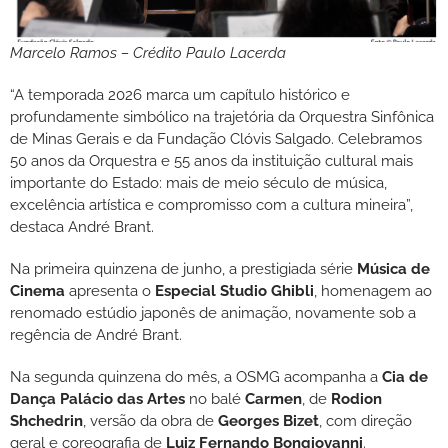
Marcelo Ramos – Crédito Paulo Lacerda
“A temporada 2026 marca um capítulo histórico e
profundamente simbólico na trajetória da Orquestra Sinfônica
de Minas Gerais e da Fundação Clóvis Salgado. Celebramos
50 anos da Orquestra e 55 anos da instituição cultural mais
importante do Estado: mais de meio século de música,
excelência artística e compromisso com a cultura mineira”,
destaca André Brant.
Na primeira quinzena de junho, a prestigiada série
Música de
Cinema
apresenta o
Especial Studio Ghibli
, homenagem ao
renomado estúdio japonês de animação, novamente sob a
regência de André Brant.
Na segunda quinzena do mês, a OSMG acompanha a
Cia de
Dança Palácio das Artes
no balé
Carmen
, de
Rodion
Shchedrin
, versão da obra de
Georges Bizet
, com direção
geral e coreografia de
Luiz Fernando Bongiovanni
.