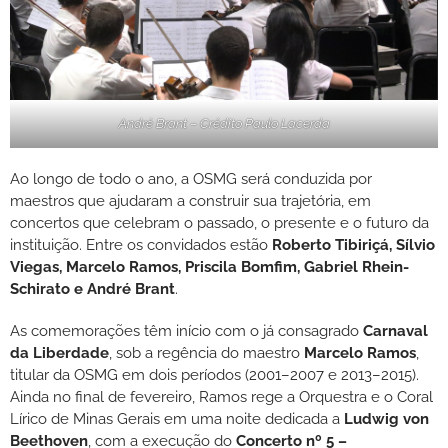
André Brant – Crédito Paulo Lacerda
Ao longo de todo o ano, a OSMG será conduzida por
maestros que ajudaram a construir sua trajetória, em
concertos que celebram o passado, o presente e o futuro da
instituição. Entre os convidados estão
Roberto Tibiriçá, Sílvio
Viegas, Marcelo Ramos, Priscila Bomfim, Gabriel Rhein-
Schirato e André Brant
.
As comemorações têm início com o já consagrado
Carnaval
da Liberdade
, sob a regência do maestro
Marcelo Ramos
,
titular da OSMG em dois períodos (2001–2007 e 2013–2015).
Ainda no final de fevereiro, Ramos rege a Orquestra e o Coral
Lírico de Minas Gerais em uma noite dedicada a
Ludwig von
Beethoven
, com a execução do
Concerto nº 5 –