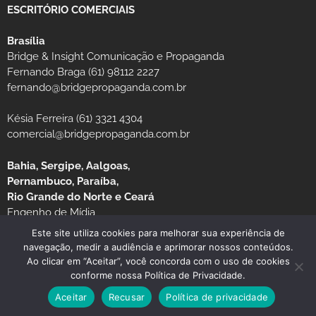
ESCRITÓRIO COMERCIAIS
Brasília
Bridge & Insight Comunicação e Propaganda
Fernando Braga (61) 98112 2227
fernando@bridgepropaganda.com.br
Késia Ferreira (61) 3321 4304
comercial@bridgepropaganda.com.br
Bahia, Sergipe, Aalgoas,
Pernambuco, Paraíba,
Rio Grande do Norte e Ceará
Engenho de Mídia
Luciano Moura (81) 99939-0235 / (81) 3126-8181
Este site utiliza cookies para melhorar sua experiência de
navegação, medir a audiência e aprimorar nossos conteúdos.
Ao clicar em “Aceitar”, você concorda com o uso de cookies
conforme nossa Política de Privacidade.
Aceitar
Recusar
Política de privacidade
© Copyright 2026 JORNAL MG TURISMO