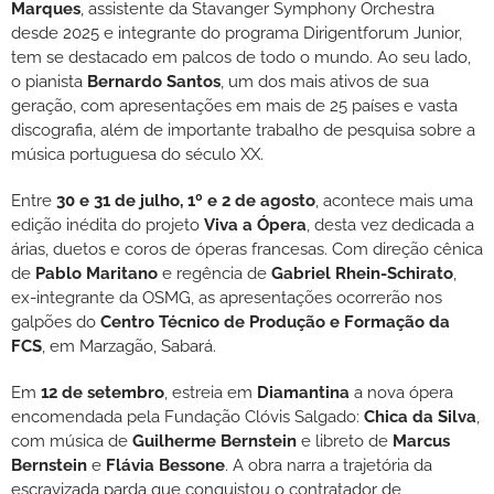
Marques
, assistente da Stavanger Symphony Orchestra
desde 2025 e integrante do programa Dirigentforum Junior,
tem se destacado em palcos de todo o mundo. Ao seu lado,
o pianista
Bernardo Santos
, um dos mais ativos de sua
geração, com apresentações em mais de 25 países e vasta
discografia, além de importante trabalho de pesquisa sobre a
música portuguesa do século XX.
Entre
30 e 31 de julho, 1º e 2 de agosto
, acontece mais uma
edição inédita do projeto
Viva a Ópera
, desta vez dedicada a
árias, duetos e coros de óperas francesas. Com direção cênica
de
Pablo Maritano
e regência de
Gabriel Rhein-Schirato
,
ex-integrante da OSMG, as apresentações ocorrerão nos
galpões do
Centro Técnico de Produção e Formação da
FCS
, em Marzagão, Sabará.
Em
12 de setembro
, estreia em
Diamantina
a nova ópera
encomendada pela Fundação Clóvis Salgado:
Chica da Silva
,
com música de
Guilherme Bernstein
e libreto de
Marcus
Bernstein
e
Flávia Bessone
. A obra narra a trajetória da
escravizada parda que conquistou o contratador de