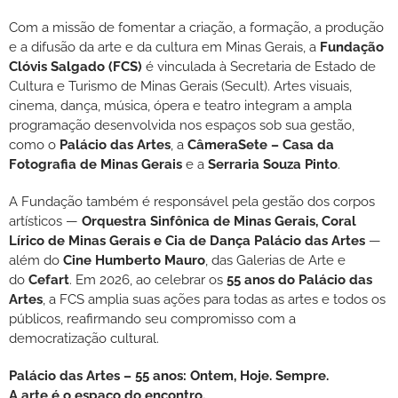
Com a missão de fomentar a criação, a formação, a produção
e a difusão da arte e da cultura em Minas Gerais, a
Fundação
Clóvis Salgado (FCS)
é vinculada à Secretaria de Estado de
Cultura e Turismo de Minas Gerais (Secult). Artes visuais,
cinema, dança, música, ópera e teatro integram a ampla
programação desenvolvida nos espaços sob sua gestão,
como o
Palácio das Artes
, a
CâmeraSete – Casa da
Fotografia de Minas Gerais
e a
Serraria Souza Pinto
.
A Fundação também é responsável pela gestão dos corpos
artísticos —
Orquestra Sinfônica de Minas Gerais, Coral
Lírico de Minas Gerais e Cia de Dança Palácio das Artes
—
além do
Cine Humberto Mauro
, das Galerias de Arte e
do
Cefart
. Em 2026, ao celebrar os
55 anos do Palácio das
Artes
, a FCS amplia suas ações para todas as artes e todos os
públicos, reafirmando seu compromisso com a
democratização cultural.
Palácio das Artes – 55 anos: Ontem, Hoje. Sempre.
A arte é o espaço do encontro.