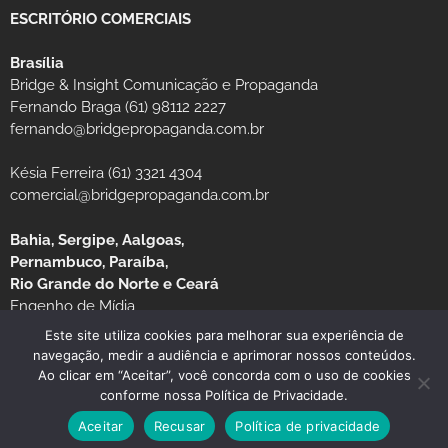
ESCRITÓRIO COMERCIAIS
Brasília
Bridge & Insight Comunicação e Propaganda
Fernando Braga (61) 98112 2227
fernando@bridgepropaganda.com.br
Késia Ferreira (61) 3321 4304
comercial@bridgepropaganda.com.br
Bahia, Sergipe, Aalgoas,
Pernambuco, Paraíba,
Rio Grande do Norte e Ceará
Engenho de Mídia
Luciano Moura (81) 99939-0235 / (81) 3126-8181
Este site utiliza cookies para melhorar sua experiência de
navegação, medir a audiência e aprimorar nossos conteúdos.
Ao clicar em “Aceitar”, você concorda com o uso de cookies
conforme nossa Política de Privacidade.
Aceitar
Recusar
Política de privacidade
© Copyright 2026 JORNAL MG TURISMO