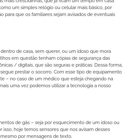
as mais crescidinhas, que já ficam um tempo em casa
omo um simples relógio ou celular mais básico, por
 para que os familiares sejam avisados de eventuais
 dentro de casa, sem querer, ou um idoso que mora
 filhos em questão tenham cópias de segurança das
icas / digitais, que são seguras e práticas. Dessa forma,
nsegue prestar o socorro. Com esse tipo de equipamento
te – no caso de um médico que esteja chegando na
 mais uma vez podemos utilizar a tecnologia a nosso
amentos de gás – seja por esquecimento de um idoso ou
r isso, hoje temos sensores que nos avisam desses
té mesmo por mensagens de texto.