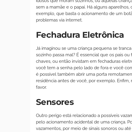
idosos que moram sozinhos, ou aquelas crianç
sem a mamãe e o papai. Há alguns aparelhos, c
exemplo, que basta o acionamento de um botão
problemas via internet.
Fechadura Eletrônica
Já imaginou se uma criança pequena se tranca
sozinho passa mal? É essencial que os pais ou
chaves, ou então invistam em fechaduras eletrôn
você tem a senha pelo lado de fora e você co
é possível também abrir uma porta remotamen
residência antes de você, por exemplo. Enfim,
favor.
Sensores
Outro perigo está relacionado a possíveis vaz
pelo acionamento acidental de uma criança. Po
vazamentos, por meio de sinais sonoros ou a