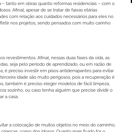
a – tanto em obras quanto reformas residenciais – com o
os. Afinal, apesar de se tratar de faixas etárias
ades com relação aos cuidados necessários para eles no
refletir nos projetos, sendo pensados com muito carinho
s revestimentos. Afinal, nessas duas fases da vida, as
das, seja pelo período de aprendizado, ou em razão de
 é preciso investir em pisos antiderrapantes para evitar
terceira idade são muito perigosos, pois a recuperação é
os, também é preciso eleger modelos de fácil limpeza,
peza sozinho, ou caso tenha alguém que precise dividir o
ar a casa.
evitar a colocação de muitos objetos no meio do caminho,
s crianças, como dos idosos. Quanto mais fluido for o