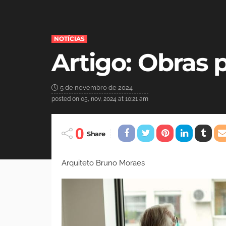
NOTÍCIAS
Artigo: Obras 
5 de novembro de 2024
posted on
05, nov, 2024 at 10:21 am
0
Share
Arquiteto Bruno Moraes