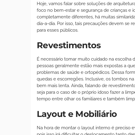
Hoje, vamos falar sobre soluções de arquitetur
foco no bem-estar e segurança de crianças e idos
completamente diferentes, há muitas similarid
dia-a-dia. Por isso, tais precauções devem se 
para esses públicos.
Revestimentos
É necessário tomar muito cuidado na escolha do
pessoas geralmente estão mais expostas a que
problemas de saúde e ortopédicos. Dessa forma,
quedas e escorregões. Inclusive, os tombos na 
bem mais lenta. Ainda, falando de revestiment
seja para o caso de o próprio idoso fazer a lim
tempo entre olhar os familiares e também limp
Layout e Mobiliário
Na hora de montar o layout interno é preciso 
pois isso irá dificultar o deslocamento tanto da