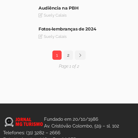
Audiência na PBH
Suely Calais
Fotos-lembranças de 2024
Suely Calais
1
2
Page 1 of 2
Fundado em 20/10/1986
Av. Cristóvão Colombo, 519 – sl. 102
Telefones: (31) 3282 – 2666