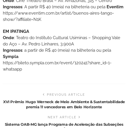
Onde
: Cine Theatro Brasil – Av. Amazonas, 315 – Centro
Ingressos
: A partir R$ 40 (meia) na bilheteria ou pela
Eventim
https://www.eventim.com.br/artist/buenos-aires-tango-
show/?affiliate=N1K
EM IPATINGA
Onde
: Teatro do Instituto Cultural Usiminas – Shopping Vale
do Aço – Av. Pedro Linhares, 3.900A
Ingressos
: a partir de R$ 40 (meia) na bilheteria ou pela
Sympla
https://bileto.sympla.com.br/event/120241?share_id=1-
whatsapp⁠
PREVIOUS ARTICLE
XVI Prêmio Hugo Werneck de Meio Ambiente & Sustentabilidade
premia 11 vencedores em Belo Horizonte
NEXT ARTICLE
Sistema OAB-MG lança Programa de Aceleração das Subseções