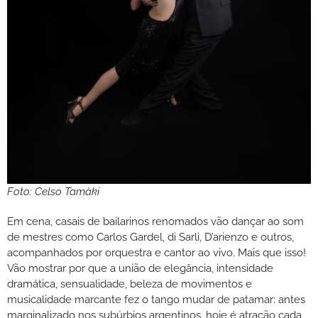
Foto: Celso Tamàki
Em cena, casais de bailarinos renomados vão dançar ao som
de mestres como Carlos Gardel, di Sarli, D’arienzo e outros,
acompanhados por orquestra e cantor ao vivo. Mais que isso!
Vão mostrar por que a união de elegância, intensidade
dramática, sensualidade, beleza de movimentos e
musicalidade marcante fez o tango mudar de patamar: antes
marginalizado nos subúrbios argentinos, hoje é atração cada