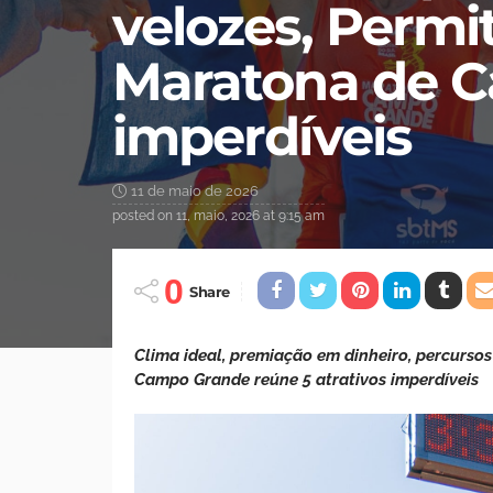
velozes, Permit
Maratona de C
imperdíveis
11 de maio de 2026
posted on
11, maio, 2026 at 9:15 am
0
Share
Clima ideal, premiação em dinheiro, percursos
Campo Grande reúne 5 atrativos imperdíveis