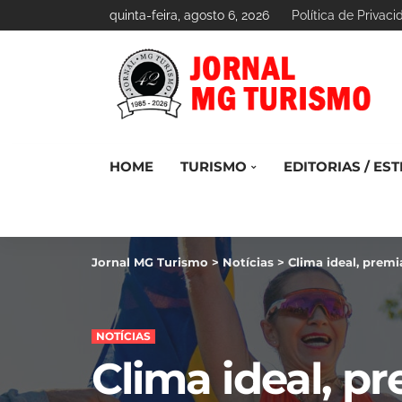
quinta-feira, agosto 6, 2026
Política de Privac
HOME
TURISMO
EDITORIAS / EST
Jornal MG Turismo
>
Notícias
>
Clima ideal, premia
NOTÍCIAS
Clima ideal, p