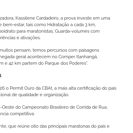
zadora, Kassilene Cardadeiro, a prova investe em uma
 bem-estar, tais como Hidratação a cada 3 km,
rboidrato para maratonistas, Guarda-volumes com
iências e ativações.
e muitos pensam, temos percursos com paisagens
 chegada geral acontecem no Comper Itanhangá,
km e 42 km partem do Parque dos Poderes”.
l
o Permit Ouro da CBAt, a mais alta certificação do país
cional de qualidade e organização.
ro-Oeste do Campeonato Brasileiro de Corrida de Rua,
ância competitiva.
nte, que reúne oito das principais maratonas do país e