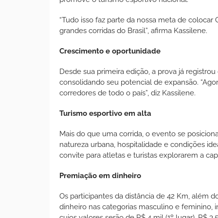
“Tudo isso faz parte da nossa meta de coloca
grandes corridas do Brasil”, afirma Kassilene.
Crescimento e oportunidade
Desde sua primeira edição, a prova já registro
consolidando seu potencial de expansão. “Agora
corredores de todo o país”, diz Kassilene.
Turismo esportivo em alta
Mais do que uma corrida, o evento se posicio
natureza urbana, hospitalidade e condições i
convite para atletas e turistas explorarem a ca
Premiação em dinheiro
Os participantes da distância de 42 Km, além d
dinheiro nas categorias masculino e feminino,
cujos valores serão de R$ 4 mil (1º lugar), R$ 3,5 