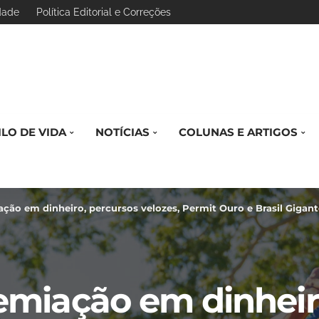
idade
Política Editorial e Correções
ILO DE VIDA
NOTÍCIAS
COLUNAS E ARTIGOS
ção em dinheiro, percursos velozes, Permit Ouro e Brasil Gigante: 5ª Ma
remiação em dinheir