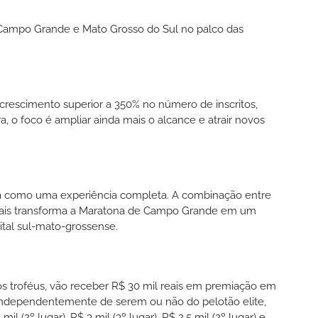
r Campo Grande e Mato Grosso do Sul no palco das
u crescimento superior a 350% no número de inscritos,
, o foco é ampliar ainda mais o alcance e atrair novos
na como uma experiência completa. A combinação entre
deais transforma a Maratona de Campo Grande em um
pital sul-mato-grossense.
os troféus, vão receber R$ 30 mil reais em premiação em
 independentemente de serem ou não do pelotão elite,
mil (2º lugar), R$ 3 mil (3º lugar), R$ 2,5 mil (2º lugar) e