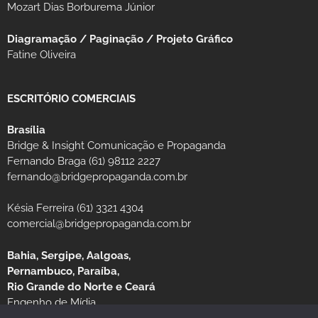
Mozart Dias Borburema Júnior
Diagramação / Paginação / Projeto Gráfico
Fatine Oliveira
ESCRITÓRIO COMERCIAIS
Brasília
Bridge & Insight Comunicação e Propaganda
Fernando Braga (61) 98112 2227
fernando@bridgepropaganda.com.br
Késia Ferreira (61) 3321 4304
comercial@bridgepropaganda.com.br
Bahia, Sergipe, Aalgoas,
Pernambuco, Paraíba,
Rio Grande do Norte e Ceará
Engenho de Mídia
Luciano Moura (81) 99939-0235 / (81) 3126-8181