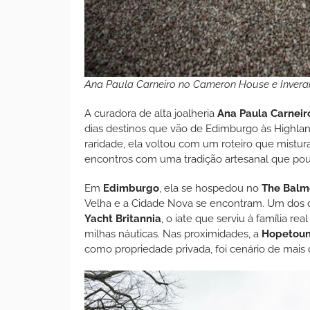
Ana Paula Carneiro no Cameron House e Inverar
A curadora de alta joalheria
Ana Paula Carneir
dias destinos que vão de Edimburgo às Highla
raridade, ela voltou com um roteiro que mistura
encontros com uma tradição artesanal que pou
Em
Edimburgo
, ela se hospedou no
The Balmo
Velha e a Cidade Nova se encontram. Um dos des
Yacht Britannia
, o iate que serviu à família r
milhas náuticas. Nas proximidades, a
Hopetoun
como propriedade privada, foi cenário de mais 