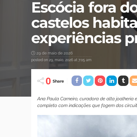
Escócia fora do
castelos habita
experiências pr
29 de maio de 2026
posted on
29, maio, 2026 at 7:05 am
0
Share
Ana Paula Carneiro, curadora de alta joalheria e l
completo com indicações que fogem dos circui