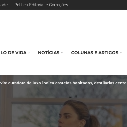
idade
Política Editorial e Correções
ILO DE VIDA
NOTÍCIAS
COLUNAS E ARTIGOS
vio: curadora de luxo indica castelos habitados, destilarias cente