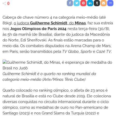
0
Cabeça de chave número 4 na categoria meio-médio (até
81kg),
o judoca
Guilherme Schimidt
, do
Minas
, faz sua estreia
nos
Jogos Olímpicos de Paris 2024
nesta terça-feira (30/8),
às 5h da manhã (de Brasília), diante do judoca da Macedônia
do Norte, Edi Sherifovski. As finais estão marcadas para o
meio-dia. Os combates disputados na Arena Champ de Mars,
em Paris, serão transmitidos pela
TV Globo
,
Sportv
e
Cazé TV
.
Guilherme Schimidt é o quarto no ranking mundial da
categoria meio-médio (Arte/Minas Tênis Clube)
Quarto colocado no ranking olímpico, o atleta de 23 anos é
natural de Brasília e está no Clube desde 2019. Ele coleciona
diversas conquistas no circuito internacional durante o ciclo
olímpico, como as medalhas de ouro no Pan-americano de
Santiago (2023) e nos Grand Slams da Turquia (2022) e