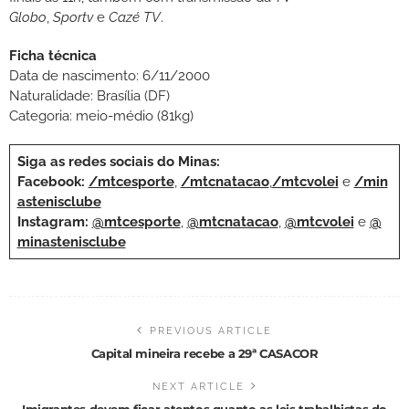
Globo
,
Sportv
e
Cazé TV
.
Ficha técnica
Data de nascimento: 6/11/2000
Naturalidade: Brasília (DF)
Categoria: meio-médio (81kg)
Siga as redes sociais do Minas:
Facebook:
/mtcesporte
,
/mtcnatacao
,
/mtcvolei
e
/min
astenisclube
Instagram:
@mtcesporte
,
@mtcnatacao
,
@mtcvolei
e
@
minastenisclube
PREVIOUS ARTICLE
Capital mineira recebe a 29ª CASACOR
NEXT ARTICLE
Imigrantes devem ficar atentos quanto as leis trabalhistas do