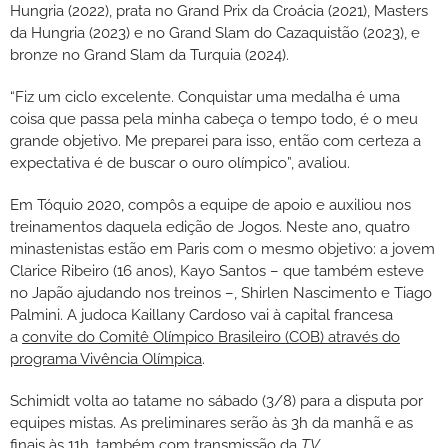
Hungria (2022), prata no Grand Prix da Croácia (2021), Masters
da Hungria (2023) e no Grand Slam do Cazaquistão (2023), e
bronze no Grand Slam da Turquia (2024).
“Fiz um ciclo excelente. Conquistar uma medalha é uma
coisa que passa pela minha cabeça o tempo todo, é o meu
grande objetivo. Me preparei para isso, então com certeza a
expectativa é de buscar o ouro olímpico”, avaliou.
Em Tóquio 2020, compôs a equipe de apoio e auxiliou nos
treinamentos daquela edição de Jogos. Neste ano, quatro
minastenistas estão em Paris com o mesmo objetivo: a jovem
Clarice Ribeiro (16 anos), Kayo Santos – que também esteve
no Japão ajudando nos treinos –, Shirlen Nascimento e Tiago
Palmini. A judoca Kaillany Cardoso vai à capital francesa
a
convite do Comitê Olímpico Brasileiro (COB) através do
programa Vivência Olímpica
.
Schimidt volta ao tatame no sábado (3/8) para a disputa por
equipes mistas. As preliminares serão às 3h da manhã e as
finais às 11h, também com transmissão da
TV