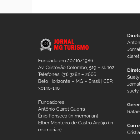
Diret
Antôn
Jorna
clare
Fundado em 20/10/1986
Av. Cristóvão Colombo, 519 – sl. 102
Diret
Telefones: (31) 3282 – 2666
Suely
Belo Horizonte – MG – Brasil | CEP:
Jorna
30140-140
suely
Fundadores
Geren
Antônio Claret Guerra
Rafae
Ênio Fonseca (in memorian)
Elber Monteiro de Castro Araújo (in
Corre
memorian)
Crist