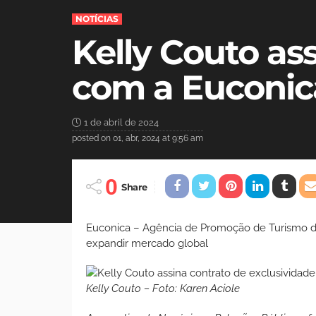
NOTÍCIAS
Kelly Couto as
com a Euconic
1 de abril de 2024
posted on
01, abr, 2024 at 9:56 am
0
Share
Euconica – Agência de Promoção de Turismo de 
expandir mercado global
Kelly Couto – Foto: Karen Aciole