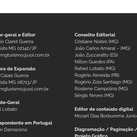
or-geral e Editor
Conselho Editorial
io Claret Guerra
Cristiane Nobre (MG)
lista MG 02142/JP
João Carlos Amaral – (MG)
t.mgturismo@uol.com.br
João Zuccaratto (ES)
Nilton Guedes (PA)
Rafael Lobato (MG)
ora de Expansão
Rogério Almeida (PB)
 Calais Guerra
Rogério Zola Santiago (MG)
lista MG 08713/JP
Rosilene Campolina (MG)
.mgturismo@uol.com.br
Sérgio Neves (MG)
te-Geral
Editor de conteúdo digital
l Lobato
Mozart Dias Borburema Júnio
spondente em Portugal
Diagramação / Paginação 
ian Damaceno
Projeto Gráfico