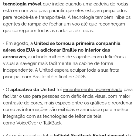
tecnologia
móvel
que indica quando uma cadeira de rodas
está em um voo para garantir que eles estejam preparados
para recebê-la e transportá-la. A tecnologia também inibe os
agentes de rampa de fechar um voo até que reconheçam
que carregaram todas as cadeiras de rodas.
• Em agosto, a
United se tornou a primeira companhia
aérea dos EUA a adicionar Braille no interior das
aeronaves
, ajudando milhões de viajantes com deficiência
visual a navegar mais facilmente na cabine de forma
independente. A United espera equipar toda a sua frota
principal com Braille até o final de 2026.
• O
aplicativo da United
foi
recentemente redesenhado
para
facilitar o uso para pessoas com deficiência visual com maior
contraste de cores, mais espaço entre os gráficos e reordenar
como as informações são exibidas e anunciado para melhor
integração com as tecnologias de leitor de tela
como
VoiceOver
e
TalkBack
.
• As mais recentes telas
Inflight Seatback Entertainment
da