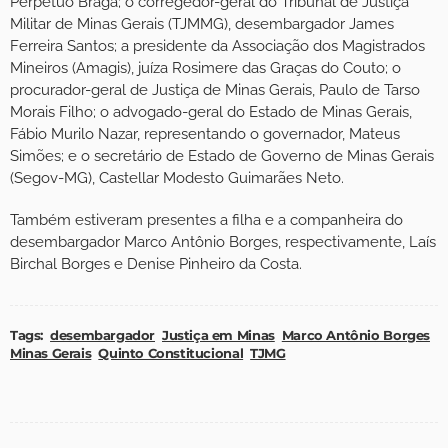
Perpétuo Braga; o corregedor-geral do Tribunal de Justiça
Militar de Minas Gerais (TJMMG), desembargador James
Ferreira Santos; a presidente da Associação dos Magistrados
Mineiros (Amagis), juíza Rosimere das Graças do Couto; o
procurador-geral de Justiça de Minas Gerais, Paulo de Tarso
Morais Filho; o advogado-geral do Estado de Minas Gerais,
Fábio Murilo Nazar, representando o governador, Mateus
Simões; e o secretário de Estado de Governo de Minas Gerais
(Segov-MG), Castellar Modesto Guimarães Neto.
Também estiveram presentes a filha e a companheira do
desembargador Marco Antônio Borges, respectivamente, Laís
Birchal Borges e Denise Pinheiro da Costa.
Tags:
desembargador
Justiça em Minas
Marco Antônio Borges
Minas Gerais
Quinto Constitucional
TJMG