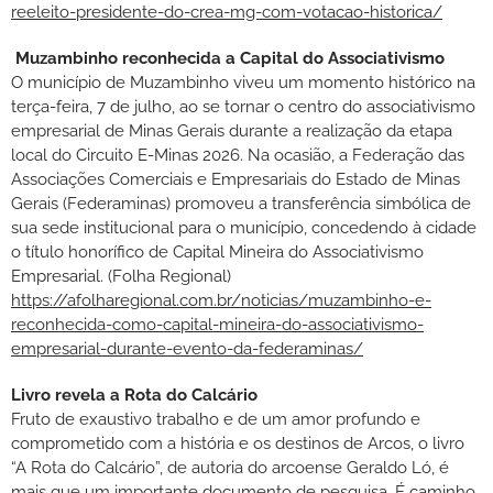
reeleito-presidente-do-crea-mg-com-votacao-historica/
Muzambinho reconhecida a Capital do Associativismo
O município de Muzambinho viveu um momento histórico na
terça-feira, 7 de julho, ao se tornar o centro do associativismo
empresarial de Minas Gerais durante a realização da etapa
local do Circuito E-Minas 2026. Na ocasião, a Federação das
Associações Comerciais e Empresariais do Estado de Minas
Gerais (Federaminas) promoveu a transferência simbólica de
sua sede institucional para o município, concedendo à cidade
o título honorífico de Capital Mineira do Associativismo
Empresarial. (Folha Regional)
https://afolharegional.com.br/noticias/muzambinho-e-
reconhecida-como-capital-mineira-do-associativismo-
empresarial-durante-evento-da-federaminas/
Livro revela a Rota do Calcário
Fruto de exaustivo trabalho e de um amor profundo e
comprometido com a história e os destinos de Arcos, o livro
“A Rota do Calcário”, de autoria do arcoense Geraldo Ló, é
mais que um importante documento de pesquisa. É caminho