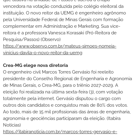
vencedora na votação conduzida pelo colégio eleitoral da
instituição. O novo reitor da UEMG é engenheiro agrônomo
pela Universidade Federal de Minas Gerais com formação
complementar em Administração e Marketing. Sua vice-
reitora é a professora Vanesca Korasaki (Pró-Reitora de
Pesquisa/Passos) (Observo)
https://www.observo.com.br/mateus-simoes-nomeia-
vinicius-davila-o-novo-reitor-da-uemg
Crea-MG elege nova diretoria
O engenheiro civil Marcos Torres Gervásio foi reeleito
presidente do Conselho Regional de Engenharia e Agronomia
de Minas Gerais, o Crea-MG, para o triênio 2027-2029. A
eleição foi realizada na última sexta-feira (3), com votação
totalmente pela internet. Gervásio disputou o cargo com
outros dois candidatos e conquistou mais de 80% dos votos.
Ao todo, mais de 15 mil profissionais das áreas de engenharia,
agronomia e geociências participaram da eleição. (Itabira
Notícias)
https://itabiranoticia.com.br/marcos-torres-gervasio-e-