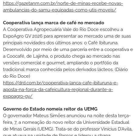
https://gazetanm.com.br/norte-de-minas-recebe-novas-
ambulancias-do-samu-equipadas-como-utis-moveis/
Cooperativa lança marca de café no mercado
A Cooperativa Agropecuária Vale do Rio Doce escolheu a
ExpoAgro GV 2026 para apresentar ao mercado uma de suas
principais novidades dos últimos anos: o Café Ibituruna.
Desenvolvido por meio de uma parceria entre a cooperativa e
a Coocafé, de Lajinha, o produto chega ao mercado nas
versões comercial e gourmet, ampliando o portfólio da
tradicional marca conhecida pelos derivados lácteos. (Diário
do Rio Doce)
https://drd.com.br/cooperativa-lanca-cafe-ibituruna-e-
aposta-na-forca-da-cafeicultura-regional-durante-a-
expoagro-gv/
Governo do Estado nomeia reitor da UEMG
O governador Mateus Simões anunciou na noite desta terça-
feira, 7, a nomeação do novo reitor da Universidade Estadual
de Minas Gerais (UEMG). Trata-se do professor Vinícius D’Avila,
que atuava na unidade de Passos e liderou a chapa