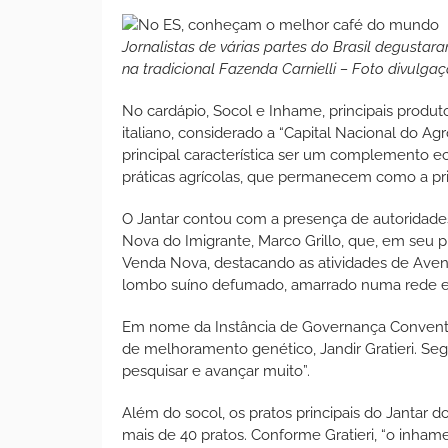
Jornalistas de várias partes do Brasil degustar
na tradicional Fazenda Carnielli – Foto divulga
No cardápio, Socol e Inhame, principais produt
italiano, considerado a “Capital Nacional do A
principal característica ser um complemento ec
práticas agrícolas, que permanecem como a pri
O Jantar contou com a presença de autoridade
Nova do Imigrante, Marco Grillo, que, em seu p
Venda Nova, destacando as atividades de Avent
lombo suíno defumado, amarrado numa rede elás
Em nome da Instância de Governança Conventi
de melhoramento genético, Jandir Gratieri. Se
pesquisar e avançar muito”.
Além do socol, os pratos principais do Jantar d
mais de 40 pratos. Conforme Gratieri, “o inh