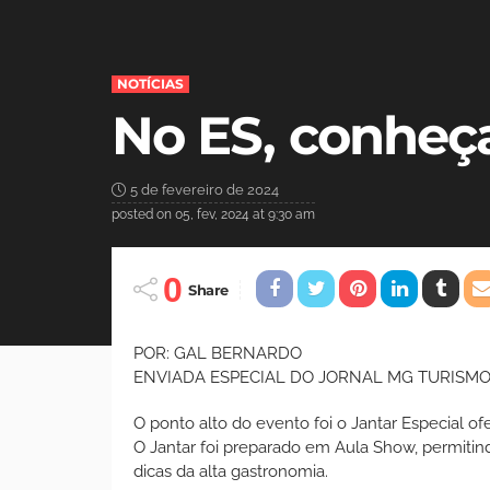
NOTÍCIAS
No ES, conheç
5 de fevereiro de 2024
posted on
05, fev, 2024 at 9:30 am
0
Share
POR: GAL BERNARDO
ENVIADA ESPECIAL DO JORNAL MG TURISMO
O ponto alto do evento foi o Jantar Especial 
O Jantar foi preparado em Aula Show, permitind
dicas da alta gastronomia.