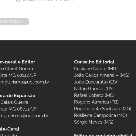
LOAD MORE
or-geral e Editor
Conselho Editorial
io Claret Guerra
Cristiane Nobre (MG)
lista MG 02142/JP
João Carlos Amaral – (MG)
t.mgturismo@uol.com.br
João Zuccaratto (ES)
Nilton Guedes (PA)
Rafael Lobato (MG)
ora de Expansão
Rogério Almeida (PB)
 Calais Guerra
Rogério Zola Santiago (MG)
lista MG 08713/JP
Rosilene Campolina (MG)
.mgturismo@uol.com.br
Sérgio Neves (MG)
te-Geral
Editor de conteúdo digital
l Lobato