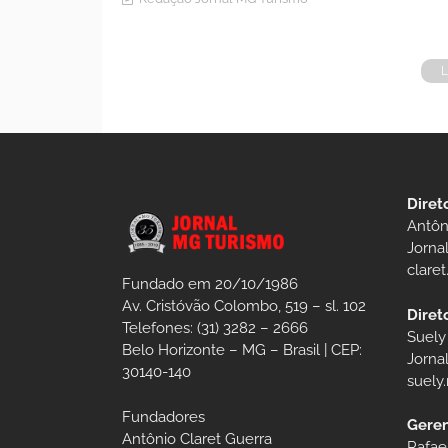
Diret
Antôn
Jorna
clare
Fundado em 20/10/1986
Av. Cristóvão Colombo, 519 – sl. 102
Diret
Telefones: (31) 3282 – 2666
Suely
Belo Horizonte – MG – Brasil | CEP:
Jorna
30140-140
suely
Fundadores
Geren
Antônio Claret Guerra
Rafae