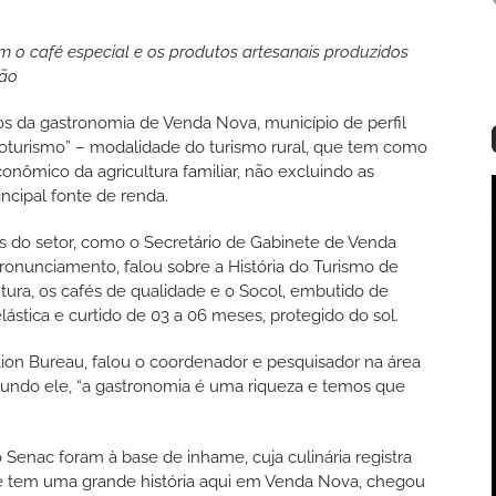
am o café especial e os produtos artesanais produzidos
ção
os da gastronomia de Venda Nova, município de perfil
groturismo” – modalidade do turismo rural, que tem como
onômico da agricultura familiar, não excluindo as
ncipal fonte de renda.
s do setor, como o Secretário de Gabinete de Venda
ronunciamento, falou sobre a História do Turismo de
ura, os cafés de qualidade e o Socol, embutido de
tica e curtido de 03 a 06 meses, protegido do sol.
on Bureau, falou o coordenador e pesquisador na área
gundo ele, “a gastronomia é uma riqueza e temos que
o Senac foram à base de inhame, cuja culinária registra
ame tem uma grande história aqui em Venda Nova, chegou