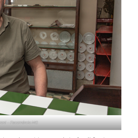
roni – Fecomércio MG