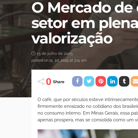
O Mercado de 
setor em plena
valorização
15 de julho de 2025
posted on
15, jul, 2025 at 3:15 am
0
Share
O café, que por séculos esteve intrinsecamente 
firmemente enraizado no cotidiano dos brasile
no consumo interno. Em Minas Gerais, essa pa
apenas prospera, mas se consolida como um vib