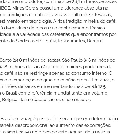
ndo o maior produtor, com mais de 28,1 milhões de sacas
BGE. Minas Gerais possui uma liderança absoluta na
o condições climáticas favoráveis, altitudes elevadas,
estimento em tecnologia. A rica tradição mineira do café
e à diversidade de grãos e ao conhecimento técnico-
lidade e a variedade das cafeterias que encontramos por
ente do Sindicato de Hotéis, Restaurantes, Bares e
Santo (14,8 milhões de sacas), São Paulo (5,6 milhões de
a (2,8 milhões de sacas) como os maiores produtores de
 ao café não se restringe apenas ao consumo interno. O
ução e exportação do grão no cenário global. Em 2024, o
6 milhões de sacas e movimentando mais de R$ 12,5
ma o Brasil como referência mundial tanto em volume
Bélgica, Itália e Japão são os cinco maiores
 Brasil em 2024, é possível observar que em determinado
maneira desproporcional ao aumento das exportações.
 significativo no preço do café. Apesar de a maioria