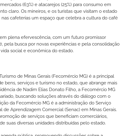
rmercados (63%) e atacarejos (25%) para consumo em
to claro. Os mineiros, e os turistas que visitam o estado
 nas cafeterias um espaço que celebra a cultura do café
 em plena efervescência, com um futuro promissor
fé, pela busca por novas experiências e pela consolidação
a vida social e econômica do estado.
urismo de Minas Gerais (Fecomércio MG) é a principal
de bens, serviços e turismo no estado, que abrange mais
esidência de Nadim Elias Donato Filho, a Fecomércio MG
riado, buscando soluções através do diálogo com o
uição da Fecomércio MG é a administração do Serviço
nal de Aprendizagem Comercial (Senac) em Minas Gerais.
 promoção de serviços que beneficiam comerciários,
de suas diversas unidades distribuídas pelo estado.
 agenda pública, promovendo discussões sobre a