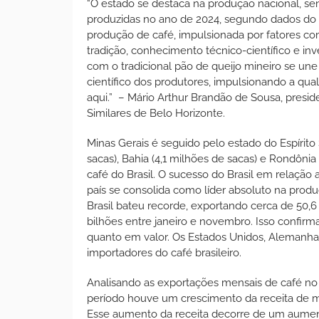
“O estado se destaca na produção nacional, se
produzidas no ano de 2024, segundo dados do I
produção de café, impulsionada por fatores com
tradição, conhecimento técnico-científico e inv
com o tradicional pão de queijo mineiro se un
científico dos produtores, impulsionando a qua
aqui.” – Mário Arthur Brandão de Sousa, presid
Similares de Belo Horizonte.
Minas Gerais é seguido pelo estado do Espírito 
sacas), Bahia (4,1 milhões de sacas) e Rondôni
café do Brasil. O sucesso do Brasil em relação
país se consolida como líder absoluto na prod
Brasil bateu recorde, exportando cerca de 50,
bilhões entre janeiro e novembro. Isso confir
quanto em valor. Os Estados Unidos, Alemanha, 
importadores do café brasileiro.
Analisando as exportações mensais de café no
período houve um crescimento da receita de 
Esse aumento da receita decorre de um aumento