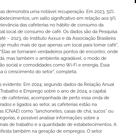
rias demonstra uma notável recuperação. Em 2023, 51%
tabelecimentos, um salto significativo em relação aos 9%
relevância das cafeterias no hábito de consumo da
ipal local de consumo de café. Os dados são da Pesquisa
é – 2023, do Instituto Axxus e da Associação Brasileira
 hoje muito mais do que apenas um local para tomar café”,
“Elas se tornaram verdadeiros pontos de encontro, onde
ida, mas também o ambiente agradável, o modo de
ação social e comodidades como Wi-Fi e energia. Essa
a o crescimento do setor”, completa.
is evidente. Em 2024, segundo dados da Relação Anual
o Trabalho e Emprego sobre o ano de 2024, a capital
e de cafeterias, acompanhada de perto essa onda de
ados e ligados ao setor, as cafeterias estão na
as (CNAE) como “lanchonetes, casas de chá, sucos” ou
egorias, é possível analisar informações sobre a
ais de trabalho e a quantidade de estabelecimentos. A
nifesta também na geração de empregos. O setor