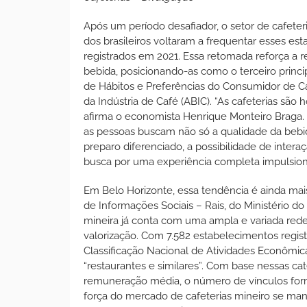
Após um período desafiador, o setor de cafete
dos brasileiros voltaram a frequentar esses es
registrados em 2021. Essa retomada reforça a 
bebida, posicionando-as como o terceiro princ
de Hábitos e Preferências do Consumidor de Caf
da Indústria de Café (ABIC). “As cafeterias são
afirma o economista Henrique Monteiro Braga. 
as pessoas buscam não só a qualidade da beb
preparo diferenciado, a possibilidade de inter
busca por uma experiência completa impulsion
Em Belo Horizonte, essa tendência é ainda ma
de Informações Sociais – Rais, do Ministério d
mineira já conta com uma ampla e variada red
valorização. Com 7.582 estabelecimentos registr
Classificação Nacional de Atividades Econômic
“restaurantes e similares”. Com base nessas cat
remuneração média, o número de vínculos form
força do mercado de cafeterias mineiro se ma