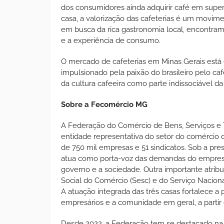
dos consumidores ainda adquirir café em supe
casa, a valorização das cafeterias é um movimen
em busca da rica gastronomia local, encontram
e a experiência de consumo.
O mercado de cafeterias em Minas Gerais está
impulsionado pela paixão do brasileiro pelo ca
da cultura cafeeira como parte indissociável d
Sobre a Fecomércio MG
A Federação do Comércio de Bens, Serviços e T
entidade representativa do setor do comércio 
de 750 mil empresas e 51 sindicatos. Sob a pr
atua como porta-voz das demandas do empresa
governo e a sociedade. Outra importante atrib
Social do Comércio (Sesc) e do Serviço Nacio
A atuação integrada das três casas fortalece a
empresários e a comunidade em geral, a partir 
Desde 2022, a Federação tem se destacado na