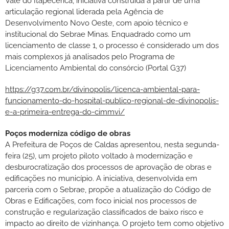
Vale do Itapecerica, iniciativa construída a partir de uma
articulação regional liderada pela Agência de
Desenvolvimento Novo Oeste, com apoio técnico e
institucional do Sebrae Minas. Enquadrado como um
licenciamento de classe 1, o processo é considerado um dos
mais complexos já analisados pelo Programa de
Licenciamento Ambiental do consórcio (Portal G37)
https://g37.com.br/divinopolis/licenca-ambiental-para-
funcionamento-do-hospital-publico-regional-de-divinopolis-
e-a-primeira-entrega-do-cimmvi/
Poços moderniza código de obras
A Prefeitura de Poços de Caldas apresentou, nesta segunda-
feira (25), um projeto piloto voltado à modernização e
desburocratização dos processos de aprovação de obras e
edificações no município. A iniciativa, desenvolvida em
parceria com o Sebrae, propõe a atualização do Código de
Obras e Edificações, com foco inicial nos processos de
construção e regularização classificados de baixo risco e
impacto ao direito de vizinhança. O projeto tem como objetivo