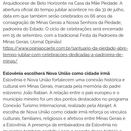
Arquidiocese de Belo Horizonte na Casa da Mãe Piedade. A
abertura oficial do tempo jubilar acontece no dia 31 de julho,
data em que também serão celebrados os 66 anos da
consagração de Minas Gerais a Nossa Senhora da Piedade,
padroeira do Estado. O ciclo de celebrações será encerrado
em 15 de setembro, com a tradicional Festa da Padroeira de
Minas Gerais. (Jornal Opinião)
https://www.opiniaocaete.com.br/santuario-da-piedade-abre-
tempo-jubilar-com-celebracoes-dedicadas-a-padroeira-de-
minas/
Eslovênia escolherá Nova União como cidade irmã
Eslovênia e Nova União fortalecem uma conexão histórica e
cultural em Minas Gerais, marcada pela memória do padre
esloveno João Rabian. A relação entre o país europeu e o
município mineiro foi um dos pontos destacados no programa
Conexão Turismo Internacional, realizado pela Abrajet. A
escolha de Nova União como cidade irmã reforça os vínculos
culturais, familiares, religiosos e afetivos entre Minas Gerais e
a Eslovênia. A presença da embaixadora da Eslovênia no