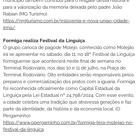
município também contribui para o resgate dessa história e
para a valorização da memória deixada pelo padre João
Rabian (MG Turismo)
https://mgturismo.com.br/eslovenia-e-nova-uniao-cidade-
irma/
Formiga realiza Festival da Linguiça
O grupo carioca de pagode Molejo, conhecido como Molejão
irá se apresentar no sábado, dia 11, no 18º Festival da Linguiça
formiguense que acontecerá neste final de semana no
Terminal Rodoviário, nos dias 10 e 11 de julho, na Praça do
Terminal Rodoviário. Oito entidades serão responsáveis pelos
preparos e comercialização dos pratos com a iguaria. Formiga
foi reconhecida oficialmente como Capital Estadual da
Linguiça pela Lei Estadual nº 24.798/2024. Com esse evento,
a cidade celebra uma tradição que atravessa gerações e faz
parte da identidade, da história e da economia local. (O
Pergaminho)
https://www.opergaminho.com.br/formiga-tera-molejao-no-
festival-da-linguica