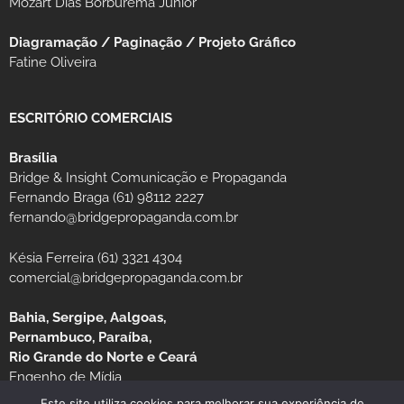
Mozart Dias Borburema Júnior
Diagramação / Paginação / Projeto Gráfico
Fatine Oliveira
ESCRITÓRIO COMERCIAIS
Brasília
Bridge & Insight Comunicação e Propaganda
Fernando Braga (61) 98112 2227
fernando@bridgepropaganda.com.br
Késia Ferreira (61) 3321 4304
comercial@bridgepropaganda.com.br
Bahia, Sergipe, Aalgoas,
Pernambuco, Paraíba,
Rio Grande do Norte e Ceará
Engenho de Mídia
Luciano Moura (81) 99939-0235 / (81) 3126-8181
Este site utiliza cookies para melhorar sua experiência de