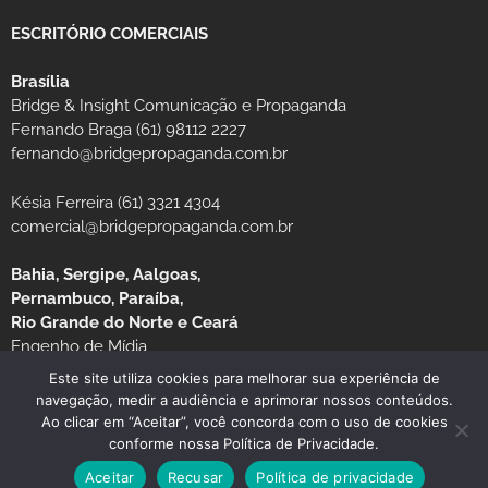
ESCRITÓRIO COMERCIAIS
Brasília
Bridge & Insight Comunicação e Propaganda
Fernando Braga (61) 98112 2227
fernando@bridgepropaganda.com.br
Késia Ferreira (61) 3321 4304
comercial@bridgepropaganda.com.br
Bahia, Sergipe, Aalgoas,
Pernambuco, Paraíba,
Rio Grande do Norte e Ceará
Engenho de Mídia
Luciano Moura (81) 99939-0235 / (81) 3126-8181
Este site utiliza cookies para melhorar sua experiência de
navegação, medir a audiência e aprimorar nossos conteúdos.
Ao clicar em “Aceitar”, você concorda com o uso de cookies
conforme nossa Política de Privacidade.
Aceitar
Recusar
Política de privacidade
© Copyright 2026 JORNAL MG TURISMO