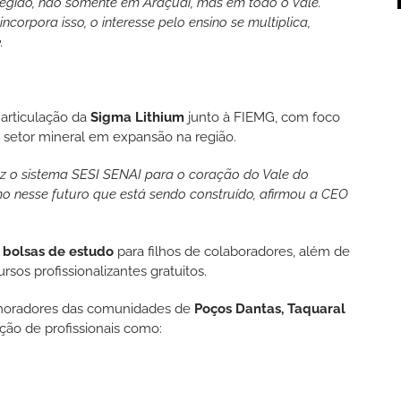
região, não somente em Araçuaí, mas em todo o Vale.
ncorpora isso, o interesse pelo ensino se multiplica,
e
.
 articulação da
Sigma Lithium
junto à FIEMG, com foco
 setor mineral em expansão na região.
az o sistema SESI SENAI para o coração do Vale do
o nesse futuro que está sendo construído, afirmou a CEO
 bolsas de estudo
para filhos de colaboradores, além de
rsos profissionalizantes gratuitos.
 moradores das comunidades de
Poços Dantas, Taquaral
ção de profissionais como: