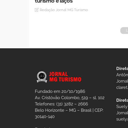
turismo e laços
Redação Jornal MG Turismo
Diret
Antôn
Jorna
clare
Fundado em 20/10/1986
Av. Cristóvão Colombo, 519 – sl. 102
Diret
Telefones: (31) 3282 – 2666
Suely
Belo Horizonte – MG – Brasil | CEP:
Jorna
30140-140
suely