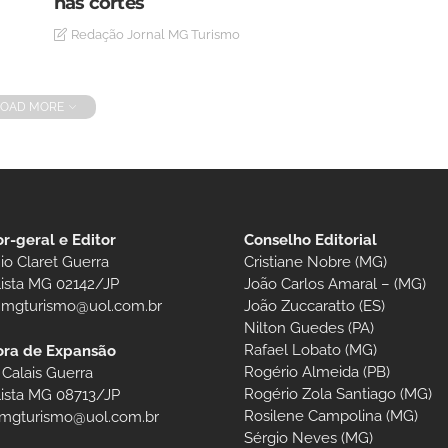
nas cortes
Redação Jornal MG Turismo
LOAD MORE
or-geral e Editor
Conselho Editorial
io Claret Guerra
Cristiane Nobre (MG)
lista MG 02142/JP
João Carlos Amaral – (MG)
t.mgturismo@uol.com.br
João Zuccaratto (ES)
Nilton Guedes (PA)
Rafael Lobato (MG)
ora de Expansão
Rogério Almeida (PB)
 Calais Guerra
Rogério Zola Santiago (MG)
lista MG 08713/JP
Rosilene Campolina (MG)
.mgturismo@uol.com.br
Sérgio Neves (MG)