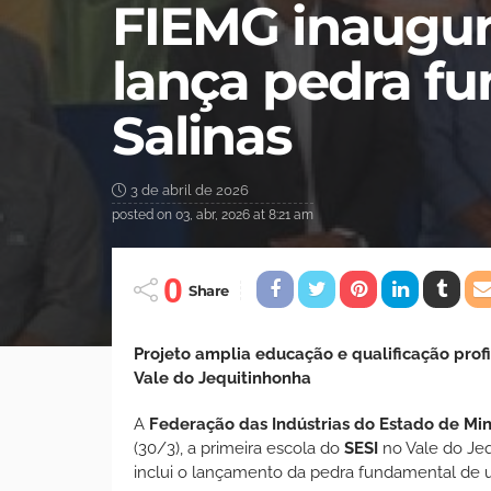
FIEMG inaugur
lança pedra f
Salinas
3 de abril de 2026
posted on
03, abr, 2026 at 8:21 am
0
Share
Projeto amplia educação e qualificação profi
Vale do Jequitinhonha
A
Federação das Indústrias do Estado de Mi
(30/3), a primeira escola do
SESI
no Vale do Jeq
inclui o lançamento da pedra fundamental de 